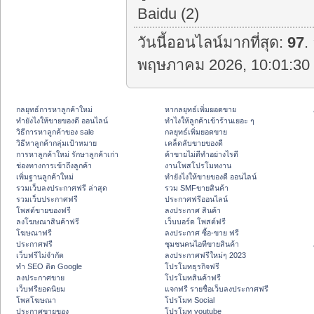
Baidu (2)
วันนี้ออนไลน์มากที่สุด:
97
.
พฤษภาคม 2026, 10:01:30 
กลยุทธ์การหาลูกค้าใหม่
หากลยุทธ์เพิ่มยอดขาย
ทํายังไงให้ขายของดี ออนไลน์
ทําไงให้ลูกค้าเข้าร้านเยอะ ๆ
วิธีการหาลูกค้าของ sale
กลยุทธ์เพิ่มยอดขาย
วิธีหาลูกค้ากลุ่มเป้าหมาย
เคล็ดลับขายของดี
การหาลูกค้าใหม่ รักษาลูกค้าเก่า
ค้าขายไม่ดีทำอย่างไรดี
ช่องทางการเข้าถึงลูกค้า
งานโพสโปรโมทงาน
เพิ่มฐานลูกค้าใหม่
ทํายังไงให้ขายของดี ออนไลน์
รวมเว็บลงประกาศฟรี ล่าสุด
รวม SMFขายสินค้า
รวมเว็บประกาศฟรี
ประกาศฟรีออนไลน์
โพสต์ขายของฟรี
ลงประกาศ สินค้า
ลงโฆษณาสินค้าฟรี
เว็บบอร์ด โพสต์ฟรี
โฆษณาฟรี
ลงประกาศ ซื้อ-ขาย ฟรี
ประกาศฟรี
ชุมชนคนไอทีขายสินค้า
เว็บฟรีไม่จำกัด
ลงประกาศฟรีใหม่ๆ 2023
ทำ SEO ติด Google
โปรโมทธุรกิจฟรี
ลงประกาศขาย
โปรโมทสินค้าฟรี
เว็บฟรียอดนิยม
แจกฟรี รายชื่อเว็บลงประกาศฟรี
โพสโฆษณา
โปรโมท Social
ประกาศขายของ
โปรโมท youtube