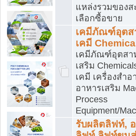
แหล่งรวมของส
เลือกซื้อขาย
เคมีภัณฑ์อุต
เคมี Chemica
เคมีภัณฑ์อุตส
เสริม Chemical
เคมี เครื่องสำอ
อาหารเสริม Ma
Process
Equipment/Mac
รับผลิตลิฟท์, 
ลิฟท์ ลิฟท์ขนส่