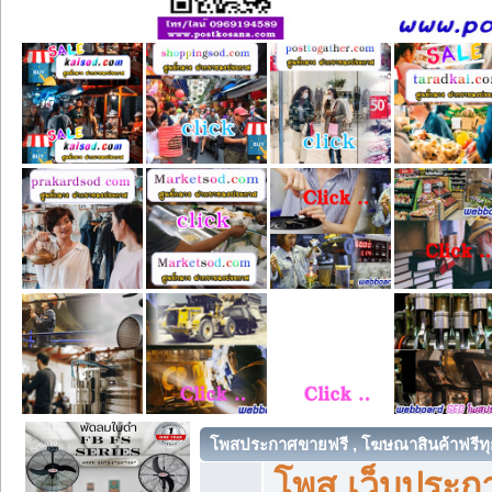
โพสประกาศขายฟรี , โฆษณาสินค้าฟรีทุ
โพส เว็บประกา