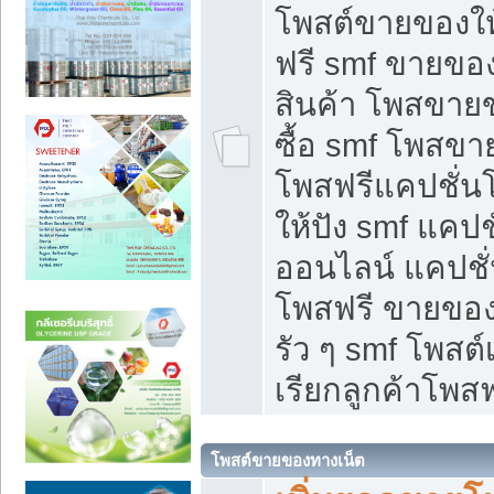
โพสต์ขายของใ
ฟรี smf ขายของ
สินค้า โพสขายข
ซื้อ smf โพสข
โพสฟรีแคปชั่น
ให้ปัง smf แคปช
ออนไลน์ แคปชั่
โพสฟรี ขายของใ
รัว ๆ smf โพสต์
เรียกลูกค้าโพสฟ
โพสต์ขายของทางเน็ต