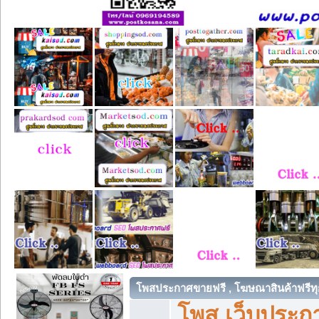
โพสประกาศขายฟรี , โฆษณาสินค้าฟรีทุ
โพส เว็บประกา