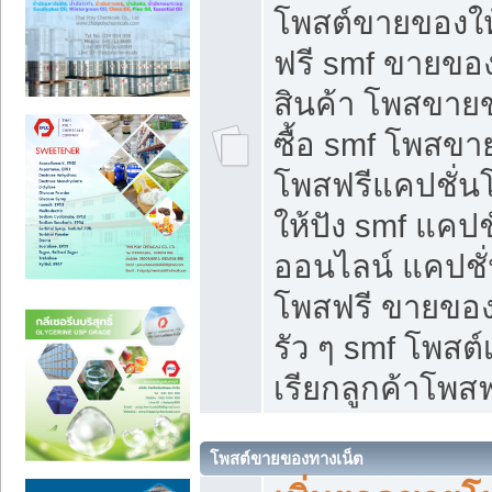
โพสต์ขายของใ
ฟรี smf ขายของ
สินค้า โพสขายข
ซื้อ smf โพสข
โพสฟรีแคปชั่น
ให้ปัง smf แคปช
ออนไลน์ แคปชั่
โพสฟรี ขายของใ
รัว ๆ smf โพสต์
เรียกลูกค้าโพสฟ
โพสต์ขายของทางเน็ต