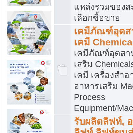
แหล่งรวมของส
เลือกซื้อขาย
เคมีภัณฑ์อุต
เคมี Chemica
เคมีภัณฑ์อุตส
เสริม Chemical
เคมี เครื่องสำอ
อาหารเสริม Ma
Process
Equipment/Mac
รับผลิตลิฟท์, 
ลิฟท์ ลิฟท์ขนส่