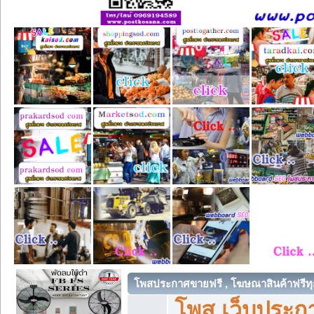
โพสประกาศขายฟรี , โฆษณาสินค้าฟรีทุ
โพส เว็บประกา