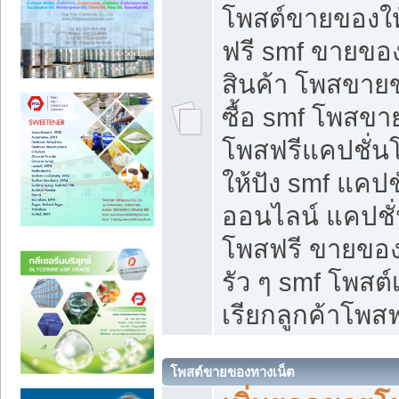
โพสต์ขายของใ
ฟรี smf ขายของ
สินค้า โพสขายข
ซื้อ smf โพสข
โพสฟรีแคปชั่น
ให้ปัง smf แคปช
ออนไลน์ แคปชั่
โพสฟรี ขายของใ
รัว ๆ smf โพสต์
เรียกลูกค้าโพสฟ
โพสต์ขายของทางเน็ต