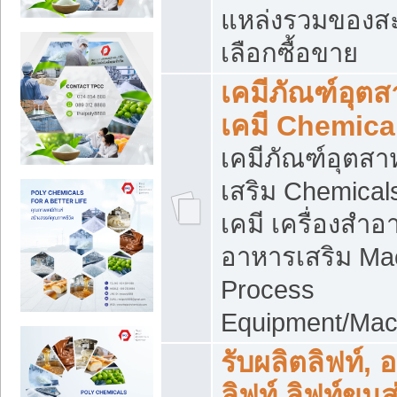
แหล่งรวมของส
เลือกซื้อขาย
เคมีภัณฑ์อุต
เคมี Chemica
เคมีภัณฑ์อุตส
เสริม Chemical
เคมี เครื่องสำอ
อาหารเสริม Ma
Process
Equipment/Mac
รับผลิตลิฟท์, 
ลิฟท์ ลิฟท์ขนส่